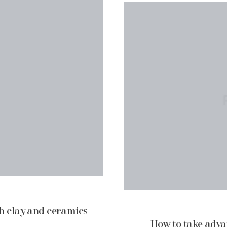
th clay and ceramics
How to take advan